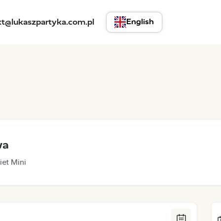
kt@lukaszpartyka.com.pl
English
wa
iet Mini